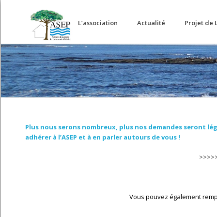
Accueil
L’association
Actualité
Projet de 
Plus nous serons nombreux, plus nos demandes seront légiti
adhérer à l’ASEP et à en parler autours de vous !
>>>>>
Vous pouvez également rempli