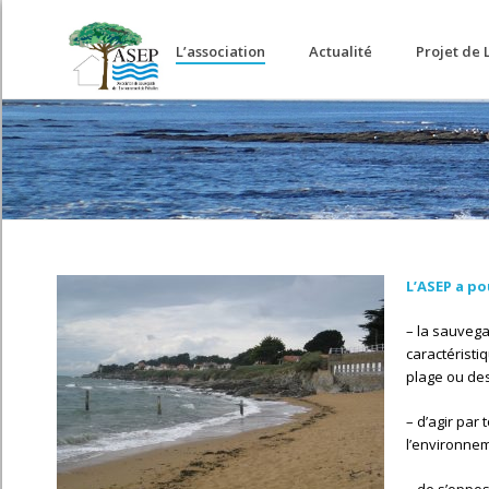
Accueil
L’association
Actualité
Projet de 
L’ASEP a po
– la sauvega
caractéristi
plage ou de
– d’agir par 
l’environnem